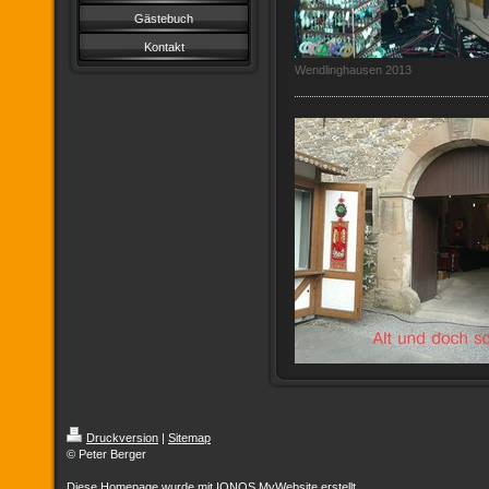
Gästebuch
Kontakt
Wendlinghausen 2013
Druckversion
|
Sitemap
© Peter Berger
Diese Homepage wurde mit
IONOS MyWebsite
erstellt.