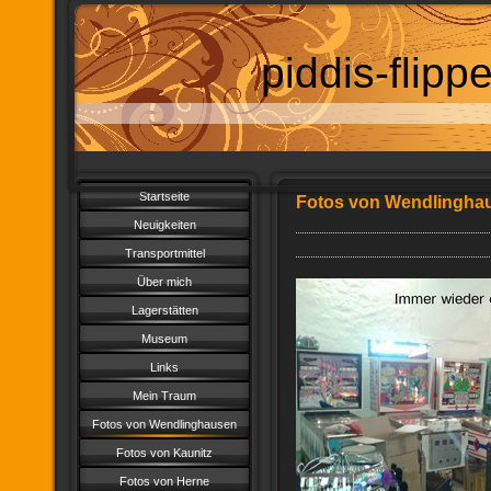
piddis-flip
Startseite
Fotos von Wendlingha
Neuigkeiten
Transportmittel
Über mich
Lagerstätten
Museum
Links
Mein Traum
Fotos von Wendlinghausen
Fotos von Kaunitz
Fotos von Herne